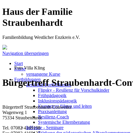
Haus der Familie
Straubenhardt
Familienbildung Westlicher Enzkreis e.V.
Navigation überspringen
Start
Foto Villa Kling
Kurse
vergangene Kurse
Fortbildungen
Bürgertreff Straubenhardt-Con
Zertifikat-Fortbildungen
Flipsky - Resilienz für Vorschulkinder
Frühpädagogik
Inklusionspädagogik
Kompetent führen und leiten
Bürgertreff Straubenhardt-Conweiler
Praxisanleitung
Wagenweg 1
Resilienz-Coach
75334 Straubenhardt
Systemische Elternberatung
InHouse - Seminare
Tel. 07082 4169198
Stärkung der pädagogischen Alltagskompetenzen