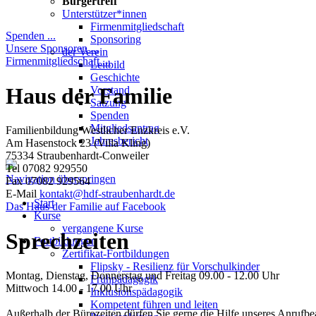
Bürgertreff
Unterstützer*innen
Firmenmitgliedschaft
Spenden ...
Sponsoring
Unsere Sponsoren ...
der Verein
Firmenmitgliedschaft ...
Leitbild
Geschichte
Haus der Familie
Vorstand
Satzung
Spenden
Mitgliedsantrag
Familienbildung Westlicher Enzkreis e.V.
Jahresbericht
Am Hasenstock 23 (Villa Kling)
75334 Straubenhardt-Conweiler
Tel 07082 929550
Navigation überspringen
Fax 07082 929564
E-Mail
kontakt@hdf-straubenhardt.de
Start
Das Haus der Familie auf Facebook
Kurse
vergangene Kurse
Sprechzeiten
Fortbildungen
Zertifikat-Fortbildungen
Flipsky - Resilienz für Vorschulkinder
Montag, Dienstag, Donnerstag und Freitag 09.00 - 12.00 Uhr
Frühpädagogik
Mittwoch 14.00 - 17.00 Uhr
Inklusionspädagogik
Kompetent führen und leiten
Außerhalb der Bürozeiten dürfen Sie gerne die Hilfe unseres Anrufb