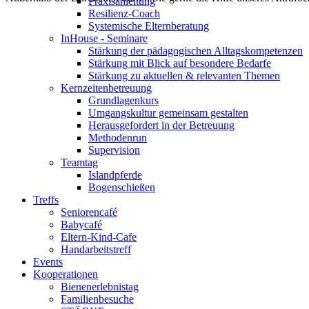
Praxisanleitung
Resilienz-Coach
Systemische Elternberatung
InHouse - Seminare
Stärkung der pädagogischen Alltagskompetenzen
Stärkung mit Blick auf besondere Bedarfe
Stärkung zu aktuellen & relevanten Themen
Kernzeitenbetreuung
Grundlagenkurs
Umgangskultur gemeinsam gestalten
Herausgefordert in der Betreuung
Methodenrun
Supervision
Teamtag
Islandpferde
Bogenschießen
Treffs
Seniorencafé
Babycafé
Eltern-Kind-Cafe
Handarbeitstreff
Events
Kooperationen
Bienenerlebnistag
Familienbesuche