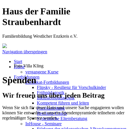
Haus der Familie
Straubenhardt
Familienbildung Westlicher Enzkreis e.V.
Navigation überspringen
Start
Foto Villa Kling
Kurse
vergangene Kurse
Fortbildungen
Spenden
Zertifikat-Fortbildungen
Flipsky - Resilienz für Vorschulkinder
Frühpädagogik
Wir freuen uns über jeden Beitrag
Inklusionspädagogik
Kompetent führen und leiten
Wenn Sie sich für unser Haus und unsere Sache engagieren wollen
Praxisanleitung
können Sie entweder an unserer Spendenpyramiede teilnehem oder
Resilienz-Coach
regelmäßiger Sponsor werden.
Systemische Elternberatung
InHouse - Seminare
Stärkung der pädagogischen Alltagskompetenzen