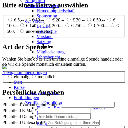
Bürgertreff
Bitte einen Betrag auswählen
Unterstützer*innen
Firmenmitgliedschaft
Sponsoring
€ 5.--
€ 10.--
€ 20.--
€ 30.--
€ 50.--
€
der Verein
100.--
€ 150.--
€ 200.--
€ 250.--
€ 300.--
€
Leitbild
Geschichte
500.--
anderer Betrag
Vorstand
Satzung
Art der Spende
Spenden
Mitgliedsantrag
Jahresbericht
Wählen Sie bitte ob es sich um eine einmalige Spende handelt oder
ob wir die Spende monatlich einziehen dürfen.
Navigation überspringen
einmalig
monatlich
Start
Kurse
Persönliche Angaben
vergangene Kurse
Fortbildungen
Zertifikat-Fortbildungen
Pflichtfeld
Vorname und Name
*
Flipsky - Resilienz für Vorschulkinder
Pflichtfeld
E-Mail
*
Frühpädagogik
Pflichtfeld
Datum
*
Inklusionspädagogik
Pflichtfeld
Unterschrift
*
Kompetent führen und leiten