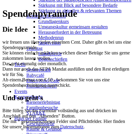
Stärkung mit Blick auf besondere Bedarfe
Spendenpyramide
Stärkung zu aktuellen & relevanten Themen
Kernzeitenbetreuung
Grundlagenkurs
Umgangskultur gemeinsam gestalten
Die Idee
Herausgefordert in der Betreuung
Methodenrun
wir freuen uns über jeden einzelnen Cent. Daher gibt es bei uns eine
Supervision
Spendenpyramide.
Teamtag
Sie können einfach anklicken welchen dieser Beträge Sie uns gerne
Islandpferde
zukommen lassen wollen.
Bogenschießen
Das geht einmalig oder monatlich.
Treffs
Dann nur noch das SEPA Mandat ausfüllen und den Rest erledigen
Seniorencafé
wir für Sie.
Babycafé
Ab einem Betrag von € 50.- bekommen Sie von uns eine
Eltern-Kind-Cafe
Spendenbescheinigung zugeschickt.
Handarbeitstreff
Events
Und so geht's
Kooperationen
Bienenerlebnistag
Familienbesuche
Bitte füllen Sie das Formular vollständig aus und drücken im
STÄRKE
Anschluß auf den "Absenden" Button.
Haus der Familie
Die mit * gekennzeichneten Felder sind Pflichtfelder. Hier finden
Geschäftsstelle
Sie unsere Informationen zum
Datenschutz
.
Räume & Gelände